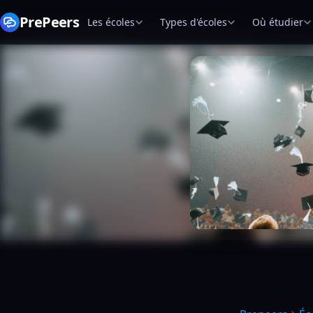
PrePeers
Les écoles
Types d'écoles
Où étudier