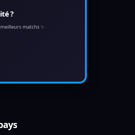
té ?
s meilleurs matchs ✨
 pays