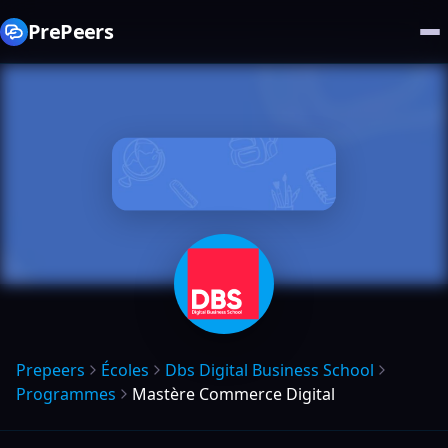
PrePeers
Prepeers
Écoles
Dbs Digital Business School
Programmes
Mastère Commerce Digital