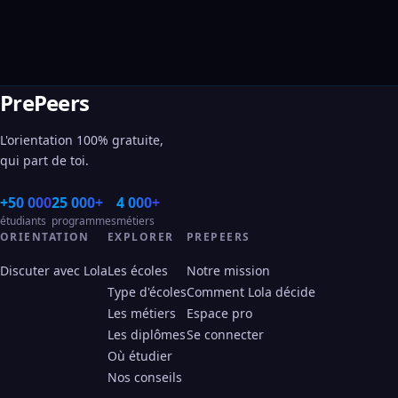
PrePeers
L'orientation 100% gratuite,
qui part de toi.
+50 000
25 000+
4 000+
étudiants
programmes
métiers
ORIENTATION
EXPLORER
PREPEERS
Discuter avec Lola
Les écoles
Notre mission
Type d'écoles
Comment Lola décide
Les métiers
Espace pro
Les diplômes
Se connecter
Où étudier
Nos conseils