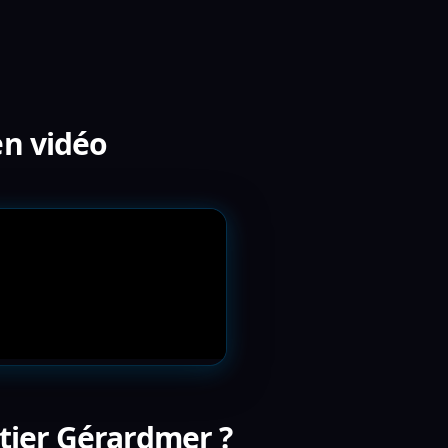
en vidéo
etier Gérardmer ?