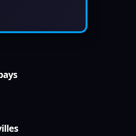
 pays
illes