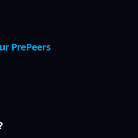
sur PrePeers
?