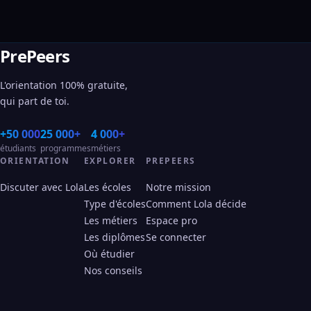
PrePeers
L'orientation 100% gratuite,
qui part de toi.
+50 000
25 000+
4 000+
étudiants
programmes
métiers
ORIENTATION
EXPLORER
PREPEERS
Discuter avec Lola
Les écoles
Notre mission
Type d'écoles
Comment Lola décide
Les métiers
Espace pro
Les diplômes
Se connecter
Où étudier
Nos conseils