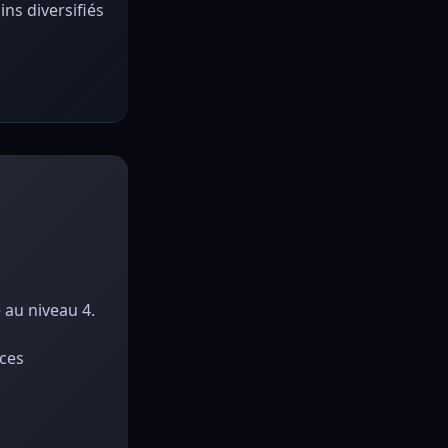
ns diversifiés
 au niveau 4.
ices