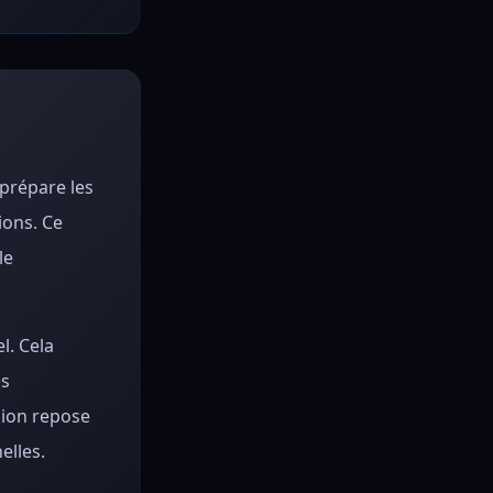
 prépare les
ions. Ce
le
l. Cela
es
sion repose
elles.