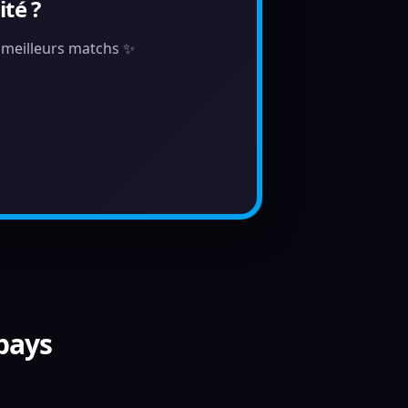
té ?
s meilleurs matchs ✨
 pays