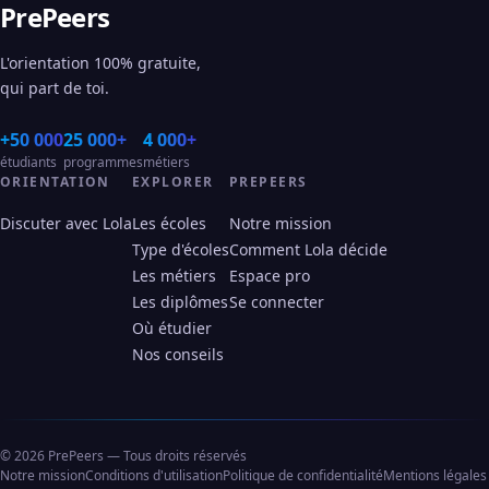
PrePeers
L'orientation 100% gratuite,
qui part de toi.
+50 000
25 000+
4 000+
étudiants
programmes
métiers
ORIENTATION
EXPLORER
PREPEERS
Discuter avec Lola
Les écoles
Notre mission
Type d'écoles
Comment Lola décide
Les métiers
Espace pro
Les diplômes
Se connecter
Où étudier
Nos conseils
© 2026 PrePeers — Tous droits réservés
Notre mission
Conditions d'utilisation
Politique de confidentialité
Mentions légales