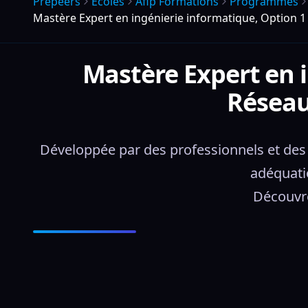
Prepeers
Écoles
Afip Formations
Programmes
Mastère Expert en ingénierie informatique, Option 1 
Mastère Expert en i
Réseaux
Développée par des professionnels et des e
adéquatio
Découvre