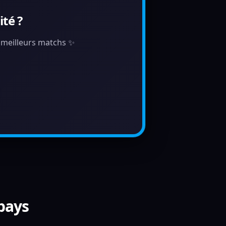
té ?
s meilleurs matchs ✨
 pays