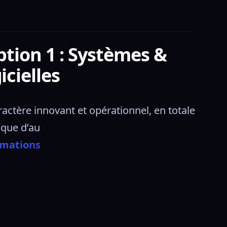
ption 1 : Systèmes &
icielles
ctère innovant et opérationnel, en totale 
ique d’au 
rmations