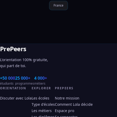
France
PrePeers
L'orientation 100% gratuite,
qui part de toi.
+50 000
25 000+
4 000+
étudiants
programmes
métiers
ORIENTATION
EXPLORER
PREPEERS
Discuter avec Lola
Les écoles
Notre mission
Type d'écoles
Comment Lola décide
Les métiers
Espace pro
Les diplômes
Se connecter