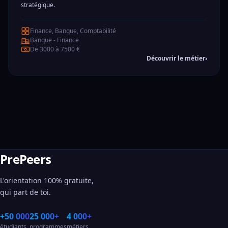
stratégique.
Finance, Banque, Comptabilité
Banque - Finance
De 3000 à 7500 €
Découvrir le métier
›
PrePeers
L'orientation 100% gratuite,
qui part de toi.
+50 000
25 000+
4 000+
étudiants
programmes
métiers