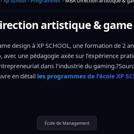
Xp School
Programmes
MBA Direction artistique & g
rection artistique & game
game design à XP SCHOOL, une formation de 2 ans
 avec une pédagogie axée sur l’expérience pratiqu
ntrepreneuriat dans l'industrie du gaming.?Source
vre en détail 
les programmes de l'école XP S
École de Management