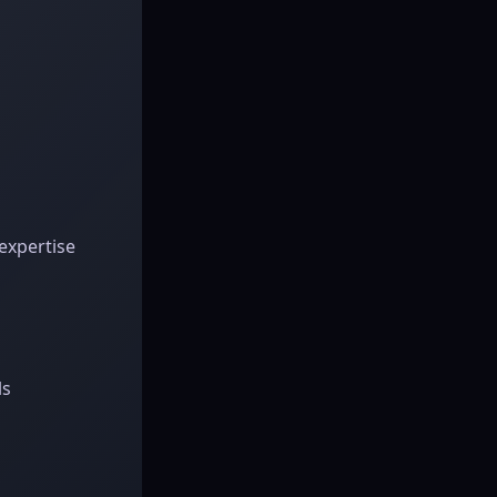
expertise
ls