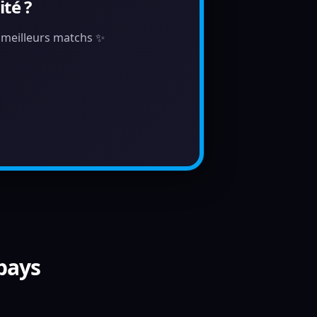
té ?
s meilleurs matchs ✨
 pays