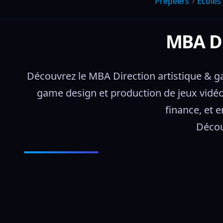
Prepeers
Écoles
MBA Di
Découvrez le MBA Direction artistique & 
game design et production de jeux vidéo,
finance, et e
Décou