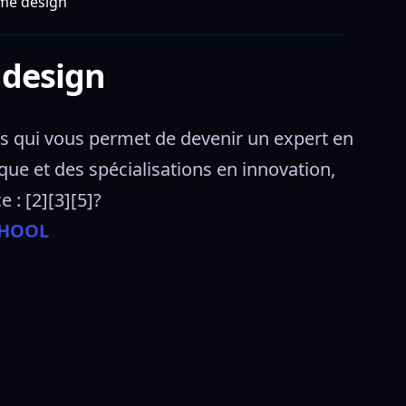
ame design
 design
 qui vous permet de devenir un expert en 
e et des spécialisations en innovation, 
 : [2][3][5]? 
CHOOL