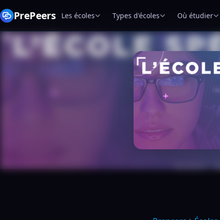
PrePeers
Les écoles
Types d'écoles
Où étudier