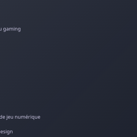
du gaming
s de jeu numérique
design