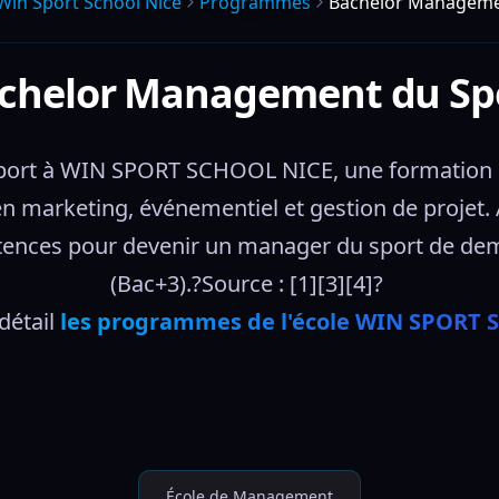
Win Sport School Nice
Programmes
Bachelor Manageme
chelor Management du Sp
ort à WIN SPORT SCHOOL NICE, une formation en
en marketing, événementiel et gestion de projet. 
nces pour devenir un manager du sport de demain.
(Bac+3).?Source : [1][3][4]? 
étail 
les programmes de l'école WIN SPORT
École de Management