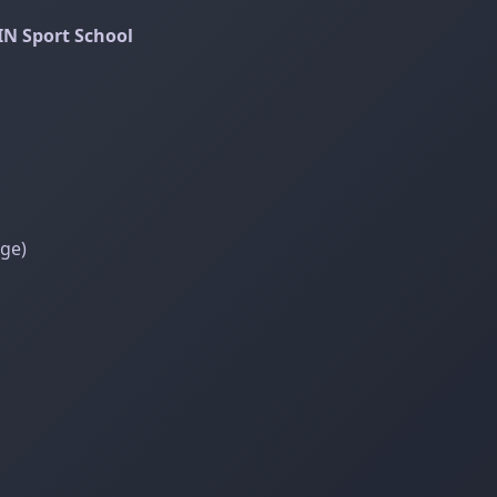
N Sport School
age)