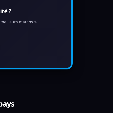
té ?
s meilleurs matchs ✨
 pays