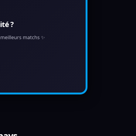
té ?
s meilleurs matchs ✨
 pays