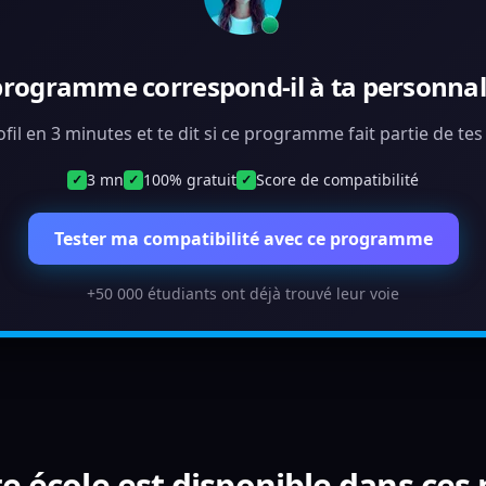
programme correspond-il à ta personnali
ofil en 3 minutes et te dit si ce programme fait partie de te
3 mn
100% gratuit
Score de compatibilité
✓
✓
✓
Tester ma compatibilité avec ce programme
+50 000 étudiants ont déjà trouvé leur voie
e école est disponible dans ces