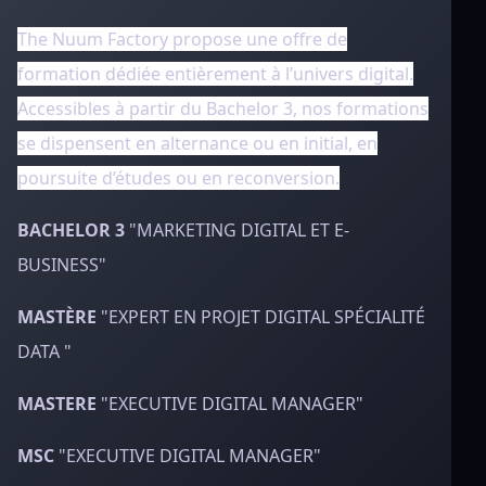
The Nuum Factory propose une offre de
formation dédiée entièrement à l’univers digital.
Accessibles à partir du Bachelor 3, nos formations
se dispensent en alternance ou en initial, en
poursuite d’études ou en reconversion.
BACHELOR 3
"MARKETING DIGITAL ET E-
BUSINESS"
MASTÈRE
"EXPERT EN PROJET DIGITAL SPÉCIALITÉ
DATA "
MASTERE
"EXECUTIVE DIGITAL MANAGER"
MSC
"EXECUTIVE DIGITAL MANAGER"