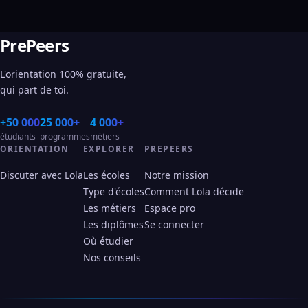
PrePeers
L'orientation 100% gratuite,
qui part de toi.
+50 000
25 000+
4 000+
étudiants
programmes
métiers
ORIENTATION
EXPLORER
PREPEERS
Discuter avec Lola
Les écoles
Notre mission
Type d'écoles
Comment Lola décide
Les métiers
Espace pro
Les diplômes
Se connecter
Où étudier
Nos conseils