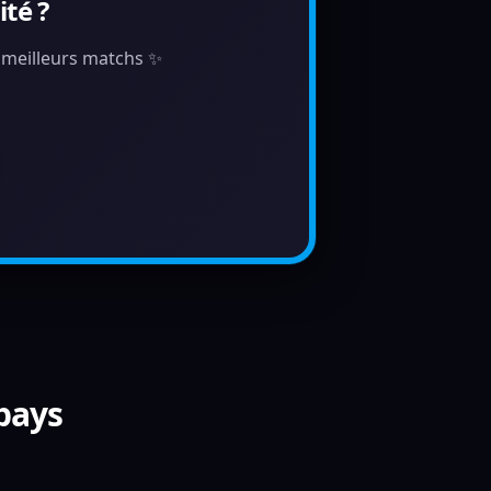
té ?
s meilleurs matchs ✨
 pays