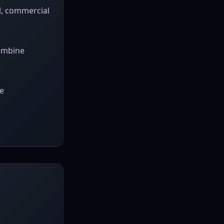
al, commercial
combine
e