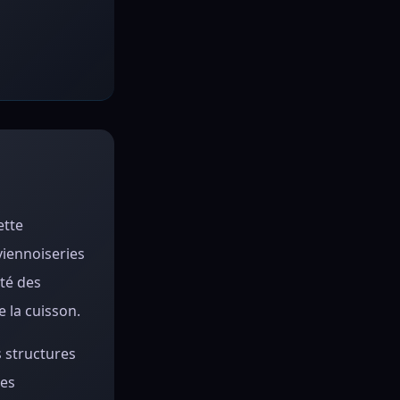
ette
viennoiseries
ité des
e la cuisson.
 structures
des