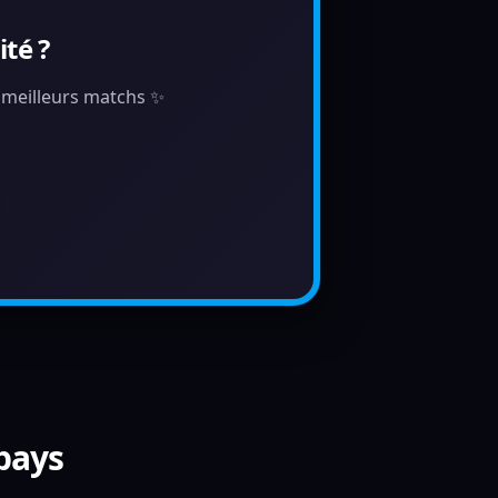
té ?
s meilleurs matchs ✨
 pays