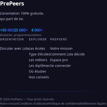
PrePeers
L'orientation 100% gratuite,
qui part de toi.
+50 000
25 000+
4 000+
étudiants
programmes
métiers
ORIENTATION
EXPLORER
PREPEERS
Discuter avec Lola
Les écoles
Notre mission
Type d'écoles
Comment Lola décide
Les métiers
Espace pro
Les diplômes
Se connecter
Où étudier
Nos conseils
© 2026 PrePeers — Tous droits réservés
Notre mission
Conditions d'utilisation
Politique de confidentialité
Mentions légales