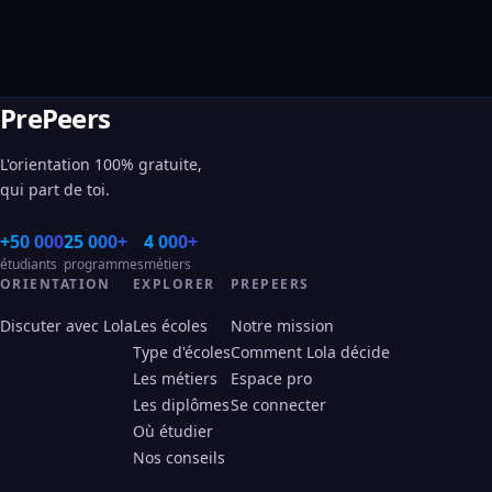
PrePeers
L'orientation 100% gratuite,
qui part de toi.
+50 000
25 000+
4 000+
étudiants
programmes
métiers
ORIENTATION
EXPLORER
PREPEERS
Discuter avec Lola
Les écoles
Notre mission
Type d'écoles
Comment Lola décide
Les métiers
Espace pro
Les diplômes
Se connecter
Où étudier
Nos conseils