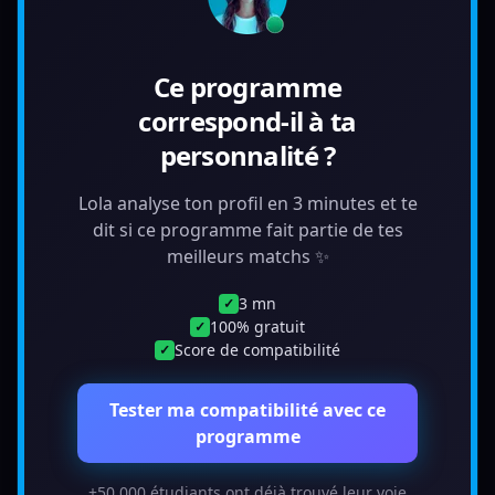
Ce programme
correspond-il à ta
personnalité ?
Lola analyse ton profil en 3 minutes et te
dit si ce programme fait partie de tes
meilleurs matchs ✨
3 mn
✓
100% gratuit
✓
Score de compatibilité
✓
Tester ma compatibilité avec ce
programme
+50 000 étudiants ont déjà trouvé leur voie