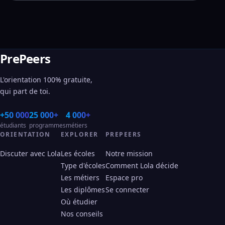
PrePeers
L'orientation 100% gratuite,
qui part de toi.
+50 000
25 000+
4 000+
étudiants
programmes
métiers
ORIENTATION
EXPLORER
PREPEERS
Discuter avec Lola
Les écoles
Notre mission
Type d'écoles
Comment Lola décide
Les métiers
Espace pro
Les diplômes
Se connecter
Où étudier
Nos conseils