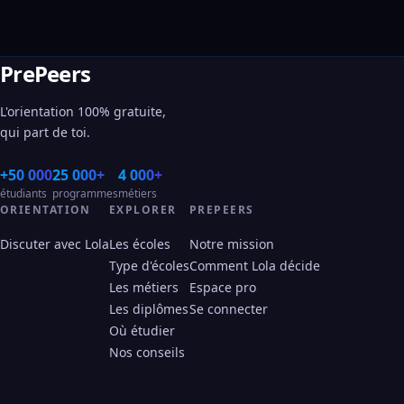
PrePeers
L'orientation 100% gratuite,
qui part de toi.
+50 000
25 000+
4 000+
étudiants
programmes
métiers
ORIENTATION
EXPLORER
PREPEERS
Discuter avec Lola
Les écoles
Notre mission
Type d'écoles
Comment Lola décide
Les métiers
Espace pro
Les diplômes
Se connecter
Où étudier
Nos conseils