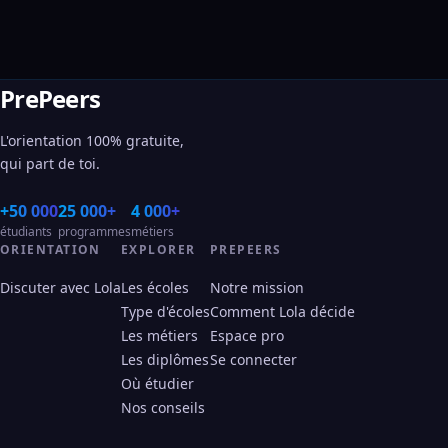
PrePeers
L'orientation 100% gratuite,
qui part de toi.
+50 000
25 000+
4 000+
étudiants
programmes
métiers
ORIENTATION
EXPLORER
PREPEERS
Discuter avec Lola
Les écoles
Notre mission
Type d'écoles
Comment Lola décide
Les métiers
Espace pro
Les diplômes
Se connecter
Où étudier
Nos conseils