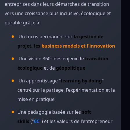
entreprises dans leurs démarches de transition
vers une croissance plus inclusive, écologique et
durable grâce à :
Un focus permanent sur
la gestion de
projet, les
business models et l'innovation
Une vision 360° des enjeux de
transition
écologique
et de
géopolitique
Un apprentissage "
learning by doing
"
centré sur le partage, l'expérimentation et la
mise en pratique
Une pédagogie basée sur les
soft
skills
("
6C
") et les valeurs de l'entrepreneur