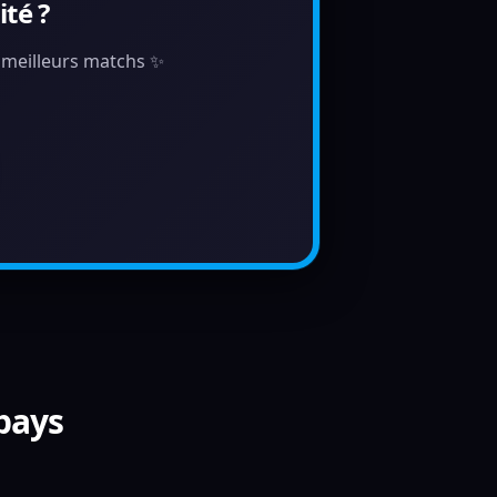
té ?
s meilleurs matchs ✨
 pays