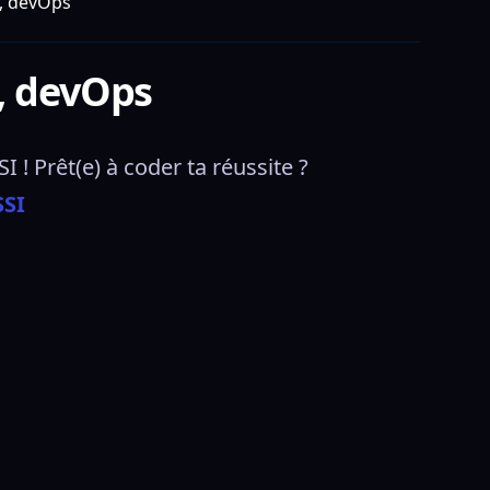
, devOps
, devOps
 ! Prêt(e) à coder ta réussite ? 
SSI