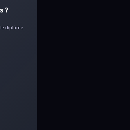
s ?
 le diplôme