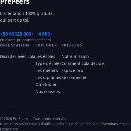
PrePeers
L'orientation 100% gratuite,
qui part de toi.
+50 000
25 000+
4 000+
étudiants
programmes
métiers
ORIENTATION
EXPLORER
PREPEERS
Discuter avec Lola
Les écoles
Notre mission
Type d'écoles
Comment Lola décide
Les métiers
Espace pro
Les diplômes
Se connecter
Où étudier
Nos conseils
© 2026 PrePeers — Tous droits réservés
Notre mission
Conditions d'utilisation
Politique de confidentialité
Mentions légales
Espace pro