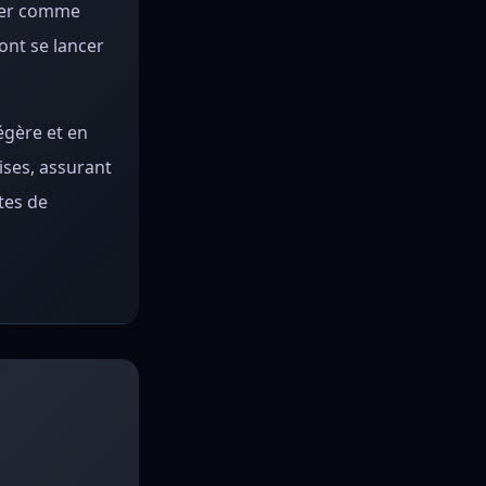
rcer comme
ont se lancer
égère et en
ises, assurant
tes de