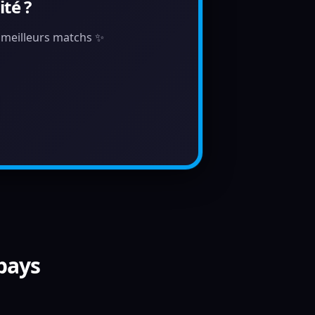
té ?
s meilleurs matchs ✨
 pays