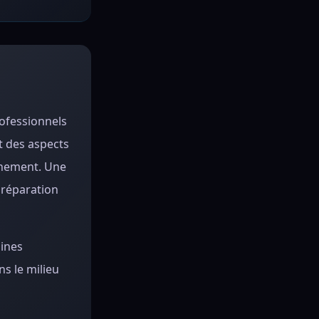
rofessionnels
t des aspects
urnement. Une
 préparation
aines
ns le milieu