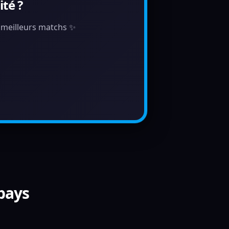
té ?
s meilleurs matchs ✨
 pays