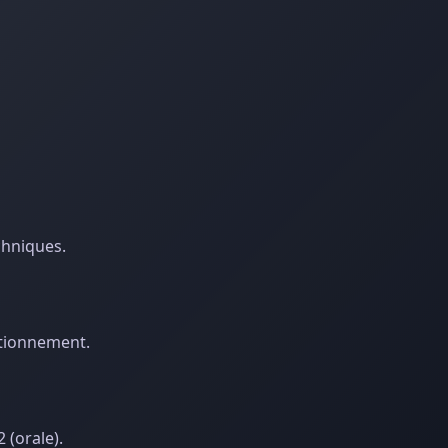
chniques.
ctionnement.
 (orale).