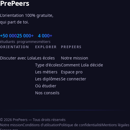
PrePeers
L'orientation 100% gratuite,
qui part de toi.
+50 000
25 000+
4 000+
étudiants
programmes
métiers
ORIENTATION
EXPLORER
PREPEERS
Discuter avec Lola
Les écoles
Notre mission
Type d'écoles
Comment Lola décide
Les métiers
Espace pro
Les diplômes
Se connecter
Où étudier
Nos conseils
© 2026 PrePeers — Tous droits réservés
Notre mission
Conditions d'utilisation
Politique de confidentialité
Mentions légales