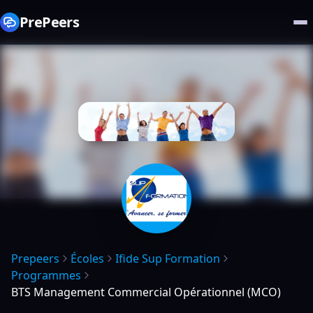
PrePeers
Prepeers
Écoles
Ifide Sup Formation
Programmes
BTS Management Commercial Opérationnel (MCO)