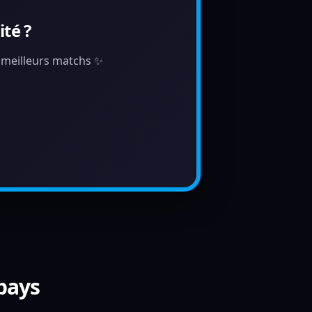
té ?
s meilleurs matchs ✨
 pays