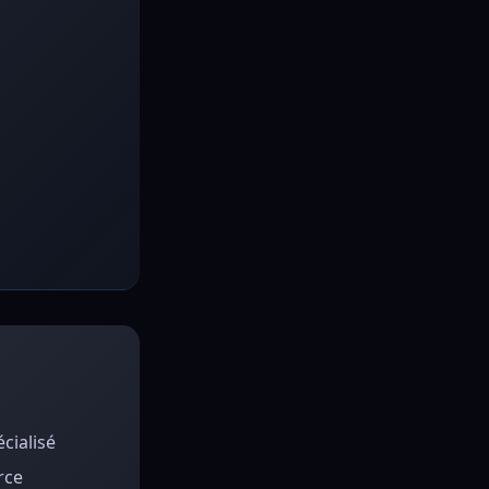
cialisé
rce