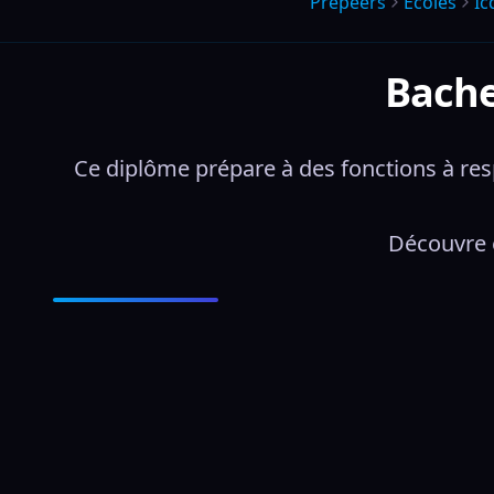
Prepeers
Écoles
Ic
Bache
Ce diplôme prépare à des fonctions à re
Découvre e