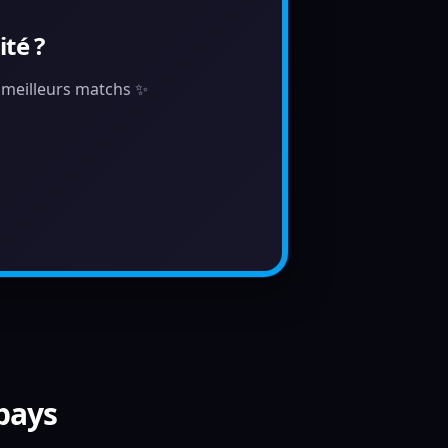
té ?
s meilleurs matchs ✨
 pays