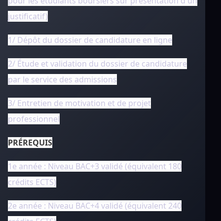
pour les étudiants boursiers sur présentation d'un
justificatif)
1/ Dépôt du dossier de candidature en ligne
2/ Étude et validation du dossier de candidature
par le service des admissions
3/ Entretien de motivation et de projet
professionnel
PRÉREQUIS
1e année : Niveau BAC+3 validé (équivalent 180
crédits ECTS)
2e année : Niveau BAC+4 validé (équivalent 240