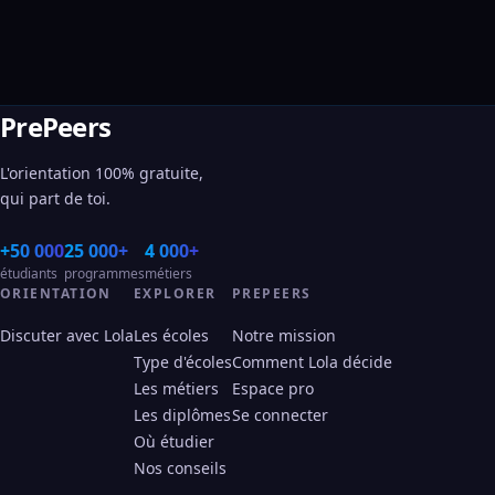
PrePeers
L'orientation 100% gratuite,
qui part de toi.
+50 000
25 000+
4 000+
étudiants
programmes
métiers
ORIENTATION
EXPLORER
PREPEERS
Discuter avec Lola
Les écoles
Notre mission
Type d'écoles
Comment Lola décide
Les métiers
Espace pro
Les diplômes
Se connecter
Où étudier
Nos conseils