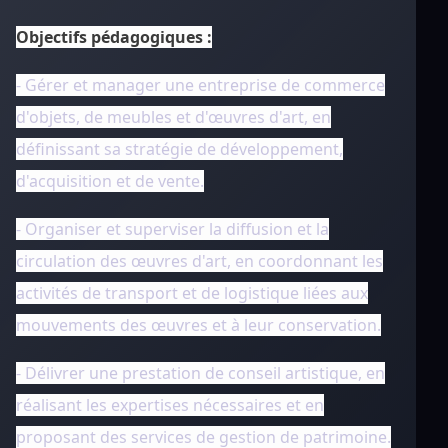
Objectifs pédagogiques :
- Gérer et manager une entreprise de commerce
d'objets, de meubles et d'œuvres d'art, en
définissant sa stratégie de développement,
d'acquisition et de vente.
- Organiser et superviser la diffusion et la
circulation des œuvres d'art, en coordonnant les
activités de transport et de logistique liées aux
mouvements des œuvres et à leur conservation.
- Délivrer une prestation de conseil artistique, en
réalisant les expertises nécessaires et en
proposant des services de gestion de patrimoine.