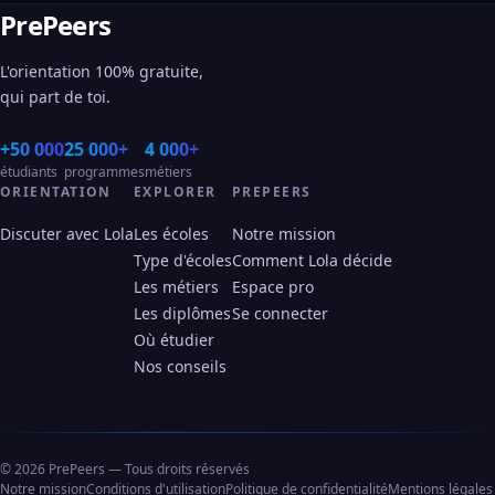
PrePeers
L'orientation 100% gratuite,
qui part de toi.
+50 000
25 000+
4 000+
étudiants
programmes
métiers
ORIENTATION
EXPLORER
PREPEERS
Discuter avec Lola
Les écoles
Notre mission
Type d'écoles
Comment Lola décide
Les métiers
Espace pro
Les diplômes
Se connecter
Où étudier
Nos conseils
© 2026 PrePeers — Tous droits réservés
Notre mission
Conditions d'utilisation
Politique de confidentialité
Mentions légales