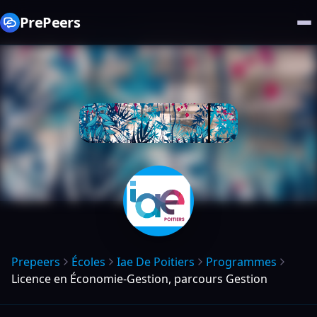
PrePeers
Prepeers
Écoles
Iae De Poitiers
Programmes
Licence en Économie-Gestion, parcours Gestion