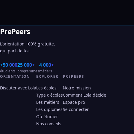
PrePeers
L'orientation 100% gratuite,
qui part de toi.
+50 000
25 000+
4 000+
étudiants
programmes
métiers
ORIENTATION
EXPLORER
PREPEERS
Discuter avec Lola
Les écoles
Notre mission
Type d'écoles
Comment Lola décide
Les métiers
Espace pro
Les diplômes
Se connecter
Où étudier
Nos conseils