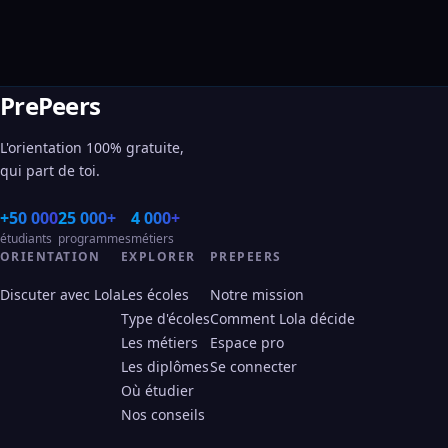
PrePeers
L'orientation 100% gratuite,
qui part de toi.
+50 000
25 000+
4 000+
étudiants
programmes
métiers
ORIENTATION
EXPLORER
PREPEERS
Discuter avec Lola
Les écoles
Notre mission
Type d'écoles
Comment Lola décide
Les métiers
Espace pro
Les diplômes
Se connecter
Où étudier
Nos conseils