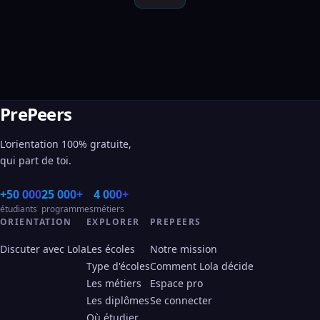
PrePeers
L'orientation 100% gratuite,
qui part de toi.
+50 000
25 000+
4 000+
étudiants
programmes
métiers
ORIENTATION
EXPLORER
PREPEERS
Discuter avec Lola
Les écoles
Notre mission
Type d'écoles
Comment Lola décide
Les métiers
Espace pro
Les diplômes
Se connecter
Où étudier