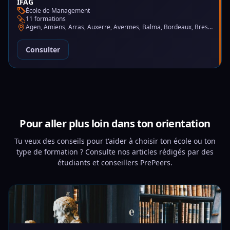
IFAG
École de Management
11 formations
Agen, Amiens, Arras, Auxerre, Avermes, Balma, Bordeaux, Brest, Charleville-Mézières, Chartres, Courbevoie, Dijon, Gap, La Garde, Le Mans, Lille, Lyon, Mont-de-Marsan, Montluçon, Montpellier, Mulhouse, Nantes, Puteaux, Reims, Rennes, Trélazé
Consulter
Pour aller plus loin dans ton orientation
Tu veux des conseils pour t'aider à choisir ton école ou ton
type de formation ? Consulte nos articles rédigés par des
étudiants et conseillers PrePeers.