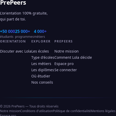
PrePeers
L'orientation 100% gratuite,
qui part de toi.
+50 000
25 000+
4 000+
étudiants
programmes
métiers
ORIENTATION
EXPLORER
PREPEERS
Discuter avec Lola
Les écoles
Notre mission
Type d'écoles
Comment Lola décide
Les métiers
Espace pro
Les diplômes
Se connecter
Où étudier
Nos conseils
© 2026 PrePeers — Tous droits réservés
Notre mission
Conditions d'utilisation
Politique de confidentialité
Mentions légales
Espace pro