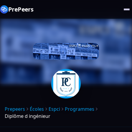
PrePeers
Prepeers
Écoles
Espci
Programmes
Diplôme d ingénieur