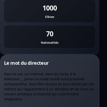
1000
Elèves
70
Nationalités
Le mot du directeur
Dans la rue, sur internet, dans les livres, à la
télévision..., jamais la mode n’a été aussi présente
qu’aujourd’hui. Vous êtes de plus en plus attirés par ces
métiers qui s’apparentent à un véritable art de vivre, un
univers artistique et branché qui nourrit notre
imaginaire.