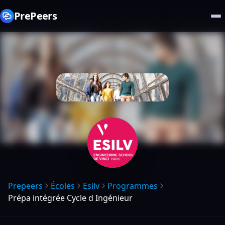
PrePeers
Prepeers
Écoles
Esilv
Programmes
Prépa intégrée Cycle d Ingénieur