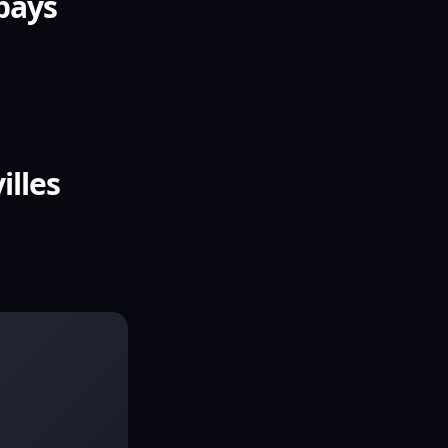
 pays
illes