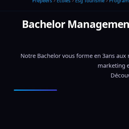
Prepeers
Écoles
Esg Tourisme
Progra
Bachelor Management d
Notre Bachelor vous forme en 3ans aux m
marketing e
Découv