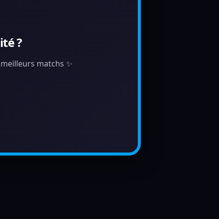
té ?
s meilleurs matchs ✨