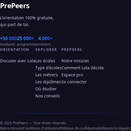
PrePeers
L'orientation 100% gratuite,
qui part de toi.
+50 000
25 000+
4 000+
étudiants
programmes
métiers
ORIENTATION
EXPLORER
PREPEERS
Discuter avec Lola
Les écoles
Notre mission
Type d'écoles
Comment Lola décide
Les métiers
Espace pro
Les diplômes
Se connecter
Où étudier
Nos conseils
© 2026 PrePeers — Tous droits réservés
Notre mission
Conditions d'utilisation
Politique de confidentialité
Mentions légales