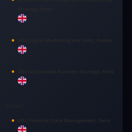
Strategy, Paris
MSc Digital Marketing and Sales, Dublin
MSc Sustainable Business Strategy, Paris
FINANCE
MSc Financial Data Management, Paris