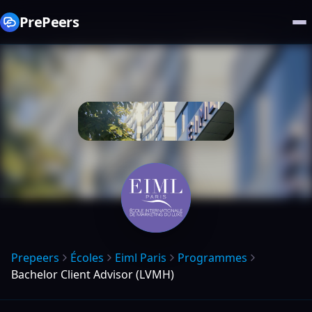
PrePeers
Prepeers
Écoles
Eiml Paris
Programmes
Bachelor Client Advisor (LVMH)