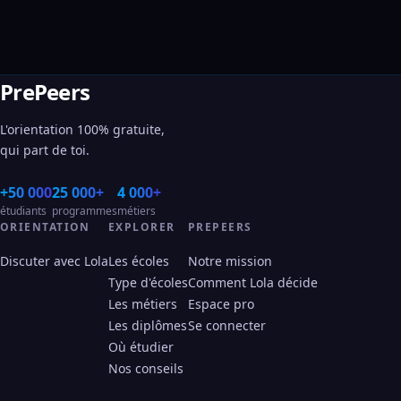
PrePeers
L'orientation 100% gratuite,
qui part de toi.
+50 000
25 000+
4 000+
étudiants
programmes
métiers
ORIENTATION
EXPLORER
PREPEERS
Discuter avec Lola
Les écoles
Notre mission
Type d'écoles
Comment Lola décide
Les métiers
Espace pro
Les diplômes
Se connecter
Où étudier
Nos conseils