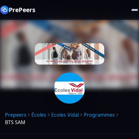
PrePeers
Prepeers
Écoles
Ecoles Vidal
Programmes
BTS SAM