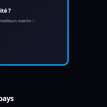
té ?
s meilleurs matchs ✨
 pays