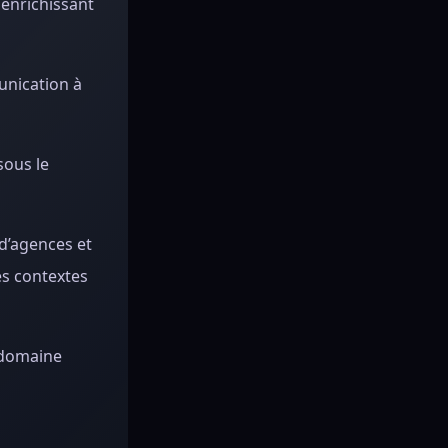
 enrichissant
unication à
sous le
d’agences et
es contextes
e domaine