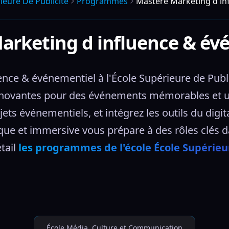
ieure De Publicite
Programmes
Mastère Marketing d in
arketing d influence & év
nce & événementiel à l'École Supérieure de Publi
nnovantes pour des événements mémorables et un
ts événementiels, et intégrez les outils du digit
ue et immersive vous prépare à des rôles clés da
ail 
les programmes de l'école École Supérieu
École Média, Culture et Communication