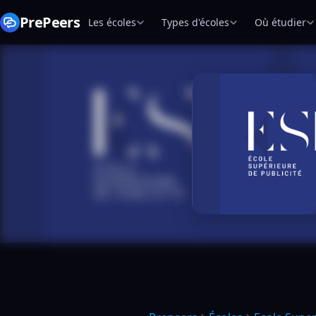
PrePeers
Les écoles
Types d'écoles
Où étudier