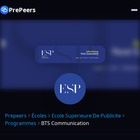
PrePeers
Prepeers
Écoles
Ecole Superieure De Publicite
Programmes
BTS Communication