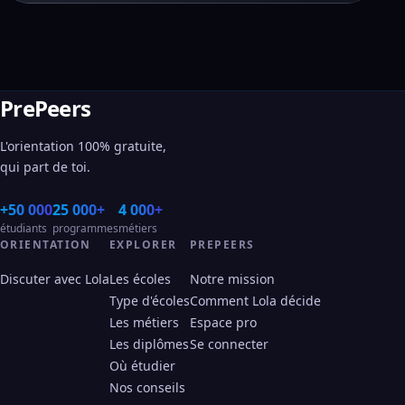
PrePeers
L'orientation 100% gratuite,
qui part de toi.
+50 000
25 000+
4 000+
étudiants
programmes
métiers
ORIENTATION
EXPLORER
PREPEERS
Discuter avec Lola
Les écoles
Notre mission
Type d'écoles
Comment Lola décide
Les métiers
Espace pro
Les diplômes
Se connecter
Où étudier
Nos conseils