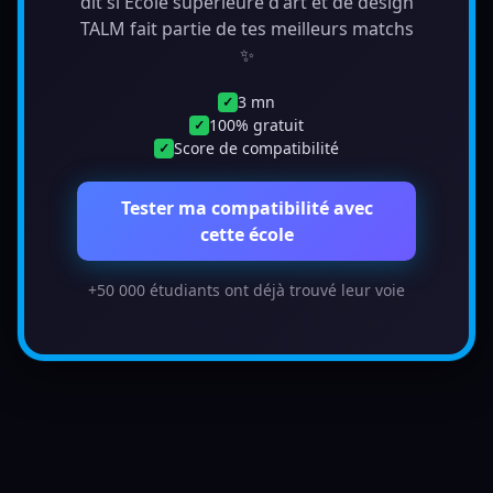
dit si École supérieure d'art et de design
TALM fait partie de tes meilleurs matchs
✨
3 mn
✓
100% gratuit
✓
Score de compatibilité
✓
Tester ma compatibilité avec
cette école
+50 000 étudiants ont déjà trouvé leur voie