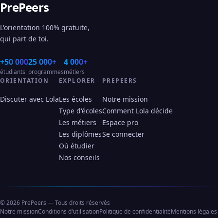
PrePeers
L'orientation 100% gratuite,
qui part de toi.
+50 000
25 000+
4 000+
étudiants
programmes
métiers
ORIENTATION
EXPLORER
PREPEERS
Discuter avec Lola
Les écoles
Notre mission
Type d'écoles
Comment Lola décide
Les métiers
Espace pro
Les diplômes
Se connecter
Où étudier
Nos conseils
© 2026 PrePeers — Tous droits réservés
Notre mission
Conditions d'utilisation
Politique de confidentialité
Mentions légales