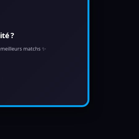
té ?
s meilleurs matchs ✨