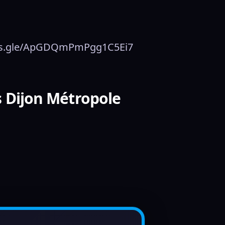
forms.gle/ApGDQmPmPgg1C5Ei7
s Dijon Métropole