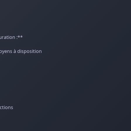
uration :**
moyens à disposition
uctions