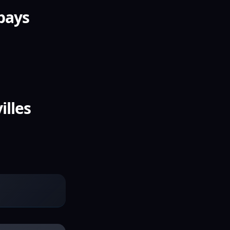
 pays
illes