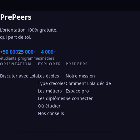
PrePeers
L'orientation 100% gratuite,
qui part de toi.
+50 000
25 000+
4 000+
étudiants
programmes
métiers
ORIENTATION
EXPLORER
PREPEERS
Discuter avec Lola
Les écoles
Notre mission
Type d'écoles
Comment Lola décide
Les métiers
Espace pro
Les diplômes
Se connecter
Où étudier
Nos conseils